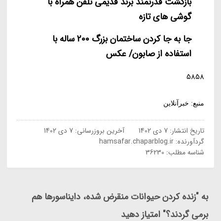
بازگشت قدرتمند برند قدیمی تلفن همراه با
گوشی های تازه
جا به جا کردن ساختمان بزرگ 200 ساله با
استفاده از صابون/ عکس
5858
منبع: خبرآنلاین
تاریخ انتشار:
7 دی 1402
آخرین بروزرسانی:
7 دی 1402
گردآورنده:
hamsafar.chaparblog.ir
شناسه مطلب: 36230
به "زنده کردن حیوانات منقرض شده، دایناسورها هم
برمی گردند؟" امتیاز دهید